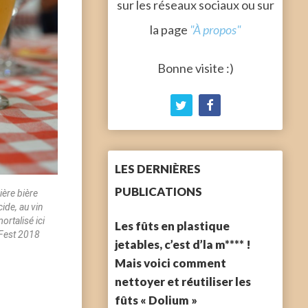
sur les réseaux sociaux ou sur
la page
"À propos"
Bonne visite :)
LES DERNIÈRES
PUBLICATIONS
ière bière
ide, au vin
rtalisé ici
Les fûts en plastique
 Fest 2018
jetables, c’est d’la m**** !
Mais voici comment
nettoyer et réutiliser les
fûts « Dolium »