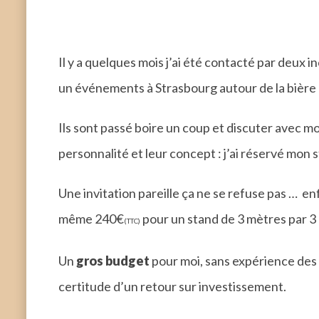
Il y a quelques mois j’ai été contacté par deux 
un événements à Strasbourg autour de la bière 
Ils sont passé boire un coup et discuter avec moi
personnalité et leur concept : j’ai réservé mon s
Une invitation pareille ça ne se refuse pas … enf
même 240€
pour un stand de 3 mètres par 3
(TTC)
Un
gros budget
pour moi, sans expérience des 
certitude d’un retour sur investissement.