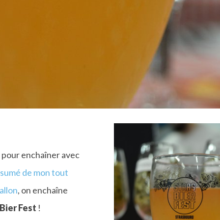
n pour enchaîner avec
ésumé de mon tout
allon
, on enchaîne
Bier Fest
!