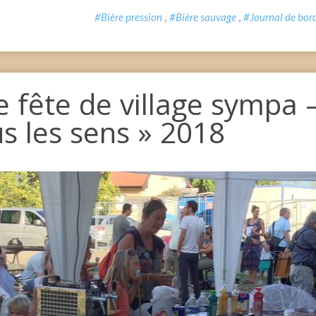
,
,
#Bière pression
#Bière sauvage
#Journal de bor
e fête de village sympa 
s les sens » 2018