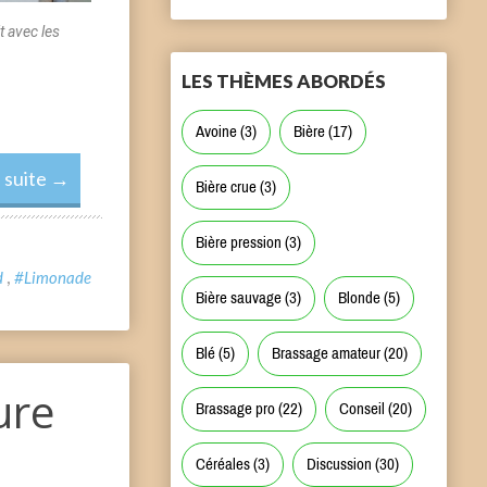
 avec les
LES THÈMES ABORDÉS
Avoine
(3)
Bière
(17)
a suite
Bière crue
(3)
Bière pression
(3)
,
d
#Limonade
Bière sauvage
(3)
Blonde
(5)
Blé
(5)
Brassage amateur
(20)
ure
Brassage pro
(22)
Conseil
(20)
Céréales
(3)
Discussion
(30)