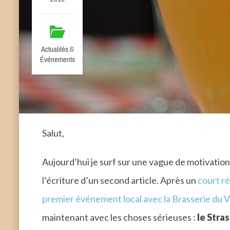
Actualités &
Événements
Salut,
Aujourd’hui je surf sur une vague de motivatio
l’écriture d’un second article. Après un
court r
premier événement local avec la Brasserie du V
maintenant avec les choses sérieuses :
le Stras