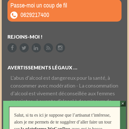
Passe-moi un coup de fil
0629217400
REJOINS-MOI !
AVERTISSEMENTS LÉGAUX …
L’abus d’alcool est dangereux pour la santé, à
consommer avec modération - La consommation
d’alcool est vivement déconseillée aux femmes
enceintes - La vente d'alcool à des mineurs de
moins de 18 ans est interdite - En accédant aux
Salut, si tu es ici je suppose que l’artisanat t’intéresse,
offres et à la boutique, vous déclarez avoir 18 ans
alors je me permets de te suggérer d’aller faire un tour
révolus - Vous utilisez les informations contenues
sur
la plateforme WeCanDoo
avec qui je bosse