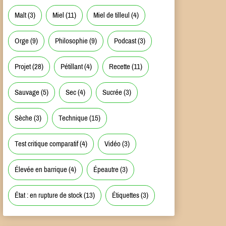
Malt
(3)
Miel
(11)
Miel de tilleul
(4)
Orge
(9)
Philosophie
(9)
Podcast
(3)
Projet
(28)
Pétillant
(4)
Recette
(11)
Sauvage
(5)
Sec
(4)
Sucrée
(3)
Sèche
(3)
Technique
(15)
Test critique comparatif
(4)
Vidéo
(3)
Élevée en barrique
(4)
Épeautre
(3)
État : en rupture de stock
(13)
Étiquettes
(3)